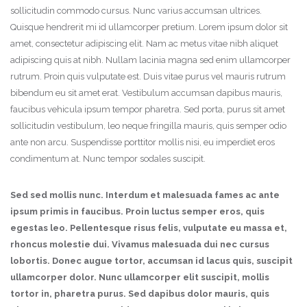
sollicitudin commodo cursus. Nunc varius accumsan ultrices.
Quisque hendrerit mi id ullamcorper pretium. Lorem ipsum dolor sit
amet, consectetur adipiscing elit. Nam ac metus vitae nibh aliquet
adipiscing quis at nibh. Nullam lacinia magna sed enim ullamcorper
rutrum. Proin quis vulputate est. Duis vitae purus vel mauris rutrum
bibendum eu sit amet erat. Vestibulum accumsan dapibus mauris,
faucibus vehicula ipsum tempor pharetra. Sed porta, purus sit amet
sollicitudin vestibulum, leo neque fringilla mauris, quis semper odio
ante non arcu. Suspendisse porttitor mollis nisi, eu imperdiet eros
condimentum at. Nunc tempor sodales suscipit.
Sed sed mollis nunc. Interdum et malesuada fames ac ante
ipsum primis in faucibus. Proin luctus semper eros, quis
egestas leo. Pellentesque risus felis, vulputate eu massa et,
rhoncus molestie dui. Vivamus malesuada dui nec cursus
lobortis. Donec augue tortor, accumsan id lacus quis, suscipit
ullamcorper dolor. Nunc ullamcorper elit suscipit, mollis
tortor in, pharetra purus. Sed dapibus dolor mauris, quis