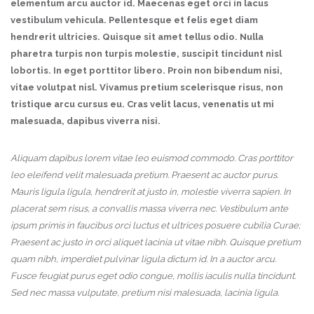
elementum arcu auctor id. Maecenas eget orci in lacus
vestibulum vehicula. Pellentesque et felis eget diam
hendrerit ultricies. Quisque sit amet tellus odio. Nulla
pharetra turpis non turpis molestie, suscipit tincidunt nisl
lobortis. In eget porttitor libero. Proin non bibendum nisi,
vitae volutpat nisl. Vivamus pretium scelerisque risus, non
tristique arcu cursus eu. Cras velit lacus, venenatis ut mi
malesuada, dapibus viverra nisi.
Aliquam dapibus lorem vitae leo euismod commodo. Cras porttitor
leo eleifend velit malesuada pretium. Praesent ac auctor purus.
Mauris ligula ligula, hendrerit at justo in, molestie viverra sapien. In
placerat sem risus, a convallis massa viverra nec. Vestibulum ante
ipsum primis in faucibus orci luctus et ultrices posuere cubilia Curae;
Praesent ac justo in orci aliquet lacinia ut vitae nibh. Quisque pretium
quam nibh, imperdiet pulvinar ligula dictum id. In a auctor arcu.
Fusce feugiat purus eget odio congue, mollis iaculis nulla tincidunt.
Sed nec massa vulputate, pretium nisi malesuada, lacinia ligula.