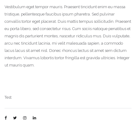
Vestibulum eget tempor mauris. Praesent tincidunt enim eu massa
tristique, pellentesque faucibus ipsum pharetra. Sed pulvinar
convallis tortor eget placerat. Duis mattis tempus sollicitudin. Praesent
eu porta libero, sed consectetur risus. Cum sociis natoque penatibus et
magnis dis parturient montes, nascetur ridiculus mus. Duis vulputate,
arcu nec tincidunt lacinia, mi velit malesuada sapien, a commodo
lacus lacus sit amet nisl. Donec rhoncus lectus sit amet sem dictum
interdum. Vivamus lobortis tortor fringilla est gravida ultricies. Integer
ut mauris quam.
Test