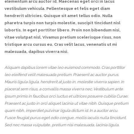
elementum arcu auctor id. Maecenas eget orci in lacus
vestibulum vehicula. Pellentesque et felis eget diam
hendrerit ultricies. Quisque sit amet tellus odio. Nulla
pharetra turpis non turpis molestie, suscipit tincidunt nisl
lobortis. In eget porttitor libero. Proin non bibendum nisi,
vitae volutpat nisl. Vivamus pretium scelerisque risus, non
tristique arcu cursus eu. Cras velit lacus, venenatis ut mi
malesuada, dapibus viverra nisi.
Aliquam dapibus lorem vitae leo euismod commodo. Cras porttitor
leo eleifend velit malesuada pretium. Praesent ac auctor purus.
Mauris ligula ligula, hendrerit at justo in, molestie viverra sapien. In
placerat sem risus, a convallis massa viverra nec. Vestibulum ante
ipsum primis in faucibus orci luctus et ultrices posuere cubilia Curae;
Praesent ac justo in orci aliquet lacinia ut vitae nibh. Quisque pretium
quam nibh, imperdiet pulvinar ligula dictum id. In a auctor arcu.
Fusce feugiat purus eget odio congue, mollis iaculis nulla tincidunt.
Sed nec massa vulputate, pretium nisi malesuada, lacinia ligula.