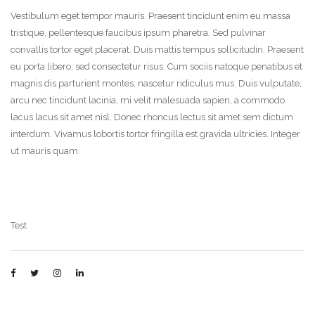
Vestibulum eget tempor mauris. Praesent tincidunt enim eu massa
tristique, pellentesque faucibus ipsum pharetra. Sed pulvinar
convallis tortor eget placerat. Duis mattis tempus sollicitudin. Praesent
eu porta libero, sed consectetur risus. Cum sociis natoque penatibus et
magnis dis parturient montes, nascetur ridiculus mus. Duis vulputate,
arcu nec tincidunt lacinia, mi velit malesuada sapien, a commodo
lacus lacus sit amet nisl. Donec rhoncus lectus sit amet sem dictum
interdum. Vivamus lobortis tortor fringilla est gravida ultricies. Integer
ut mauris quam.
Test