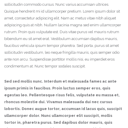
sollicitudin commodo cursus. Nunc varius accumsan ultrices.
Quisque hendrerit mi id ullamcorper pretium. Lorem ipsum dolor sit
amet, consectetur adipiscing elit. Nam ac metus vitae nibh aliquet
adipiscing quis at nibh. Nullam lacinia magna sed enim ullamcorper
rutrum. Proin quis vulputate est. Duis vitae purus vel mauris rutrum
bibendum eu sit amet erat. Vestibulum accumsan dapibus mauris,
faucibus vehicula ipsum tempor pharetra. Sed porta, purus sit amet
sollicitudin vestibulum, leo neque fringilla mauris, quis semper odio
ante non arcu. Suspendisse porttitor mollis nisi, eu imperdiet eros
condimentum at. Nunc tempor sodales suscipit.
Sed sed mollis nunc. Interdum et malesuada fames ac ante
ipsum primis in faucibus. Proin luctus semper eros, quis
egestas leo. Pellentesque risus felis, vulputate eu massa et,
rhoncus molestie dui. Vivamus malesuada dui nec cursus
lobortis. Donec augue tortor, accumsan id lacus quis, suscipit
ullamcorper dolor. Nunc ullamcorper elit suscipit, mollis
tortor in, pharetra purus. Sed dapibus dolor mauris, quis